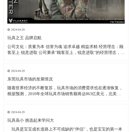
2024-04-29
玩具之王 品牌启航
公司文化：质量为本 信誉为魂 追求卓越 精益求精 经营理念：顾
客至上 锐意进取 公司秉承“顾客至上，锐意进取”的经营理念，坚
持“客户第一”的原则，致力于把公司打造成业内最全面、最专
业、最优秀的玩具公仔制造企业！ -------------王金春
2024-04-29
东莞玩具市场的发展情况
随着世界经济的不断复苏，玩具市场的消费需求也在逐渐恢复，
根据预测，2010年全球玩具市场销售额将达863亿美元，北美和
欧洲依然是世界玩具消费最大的两个地区，同时也是世界最大的
两大玩具进口地区。而美国进口玩具的1/3，欧盟进口玩具的2/3
均为中国产品，全球市场上(中国大陆除外)超过2/
2024-04-29
玩具虽小 挑选起来学问大
玩具是宝宝成长道路上不可或缺的“伴侣”，也是宝宝的第一本