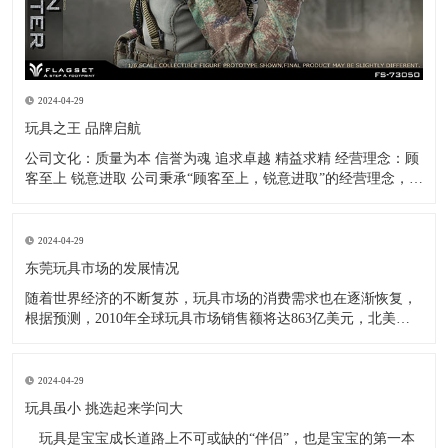
2024-04-29
玩具之王 品牌启航
公司文化：质量为本 信誉为魂 追求卓越 精益求精 经营理念：顾
客至上 锐意进取 公司秉承“顾客至上，锐意进取”的经营理念，坚
持“客户第一”的原则，致力于把公司打造成业内最全面、最专
业、最优秀的玩具公仔制造企业！ -------------王金春
2024-04-29
东莞玩具市场的发展情况
随着世界经济的不断复苏，玩具市场的消费需求也在逐渐恢复，
根据预测，2010年全球玩具市场销售额将达863亿美元，北美和
欧洲依然是世界玩具消费最大的两个地区，同时也是世界最大的
两大玩具进口地区。而美国进口玩具的1/3，欧盟进口玩具的2/3
均为中国产品，全球市场上(中国大陆除外)超过2/
2024-04-29
玩具虽小 挑选起来学问大
玩具是宝宝成长道路上不可或缺的“伴侣”，也是宝宝的第一本