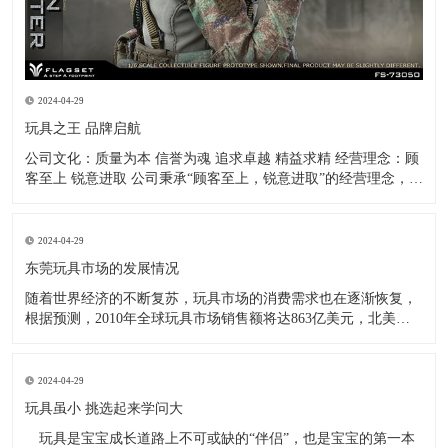
2024-04-29
玩具之王 品牌启航
公司文化：质量为本 信誉为魂 追求卓越 精益求精 经营理念：顾
客至上 锐意进取 公司秉承“顾客至上，锐意进取”的经营理念，坚
持“客户第一”的原则，致力于把公司打造成业内最全面、最专
业、最优秀的玩具公仔制造企业！ -------------王金春
2024-04-29
东莞玩具市场的发展情况
随着世界经济的不断复苏，玩具市场的消费需求也在逐渐恢复，
根据预测，2010年全球玩具市场销售额将达863亿美元，北美和
欧洲依然是世界玩具消费最大的两个地区，同时也是世界最大的
两大玩具进口地区。而美国进口玩具的1/3，欧盟进口玩具的2/3
均为中国产品，全球市场上(中国大陆除外)超过2/
2024-04-29
玩具虽小 挑选起来学问大
玩具是宝宝成长道路上不可或缺的“伴侣”，也是宝宝的第一本