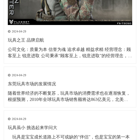
2024-04-29
玩具之王 品牌启航
公司文化：质量为本 信誉为魂 追求卓越 精益求精 经营理念：顾
客至上 锐意进取 公司秉承“顾客至上，锐意进取”的经营理念，坚
持“客户第一”的原则，致力于把公司打造成业内最全面、最专
业、最优秀的玩具公仔制造企业！ -------------王金春
2024-04-29
东莞玩具市场的发展情况
随着世界经济的不断复苏，玩具市场的消费需求也在逐渐恢复，
根据预测，2010年全球玩具市场销售额将达863亿美元，北美和
欧洲依然是世界玩具消费最大的两个地区，同时也是世界最大的
两大玩具进口地区。而美国进口玩具的1/3，欧盟进口玩具的2/3
均为中国产品，全球市场上(中国大陆除外)超过2/
2024-04-29
玩具虽小 挑选起来学问大
玩具是宝宝成长道路上不可或缺的“伴侣”，也是宝宝的第一本