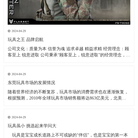
2024-04-29
玩具之王 品牌启航
公司文化：质量为本 信誉为魂 追求卓越 精益求精 经营理念：顾
客至上 锐意进取 公司秉承“顾客至上，锐意进取”的经营理念，坚
持“客户第一”的原则，致力于把公司打造成业内最全面、最专
业、最优秀的玩具公仔制造企业！ -------------王金春
2024-04-29
东莞玩具市场的发展情况
随着世界经济的不断复苏，玩具市场的消费需求也在逐渐恢复，
根据预测，2010年全球玩具市场销售额将达863亿美元，北美和
欧洲依然是世界玩具消费最大的两个地区，同时也是世界最大的
两大玩具进口地区。而美国进口玩具的1/3，欧盟进口玩具的2/3
均为中国产品，全球市场上(中国大陆除外)超过2/
2024-04-29
玩具虽小 挑选起来学问大
玩具是宝宝成长道路上不可或缺的“伴侣”，也是宝宝的第一本