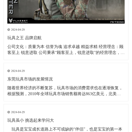
2024-04-29
玩具之王 品牌启航
公司文化：质量为本 信誉为魂 追求卓越 精益求精 经营理念：顾
客至上 锐意进取 公司秉承“顾客至上，锐意进取”的经营理念，坚
持“客户第一”的原则，致力于把公司打造成业内最全面、最专
业、最优秀的玩具公仔制造企业！ -------------王金春
2024-04-29
东莞玩具市场的发展情况
随着世界经济的不断复苏，玩具市场的消费需求也在逐渐恢复，
根据预测，2010年全球玩具市场销售额将达863亿美元，北美和
欧洲依然是世界玩具消费最大的两个地区，同时也是世界最大的
两大玩具进口地区。而美国进口玩具的1/3，欧盟进口玩具的2/3
均为中国产品，全球市场上(中国大陆除外)超过2/
2024-04-29
玩具虽小 挑选起来学问大
玩具是宝宝成长道路上不可或缺的“伴侣”，也是宝宝的第一本